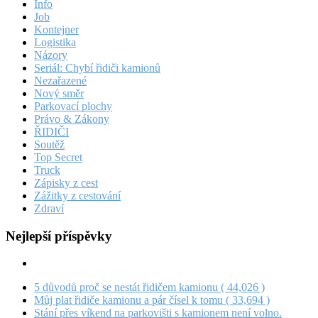
Info
Job
Kontejner
Logistika
Názory
Seriál: Chybí řidiči kamionů
Nezařazené
Nový směr
Parkovací plochy
Právo & Zákony
ŘIDIČI
Soutěž
Top Secret
Truck
Zápisky z cest
Zážitky z cestování
Zdraví
Nejlepší příspěvky
5 důvodů proč se nestát řidičem kamionu
( 44,026 )
Můj plat řidiče kamionu a pár čísel k tomu
( 33,694 )
Stání přes víkend na parkovišti s kamionem není volno.