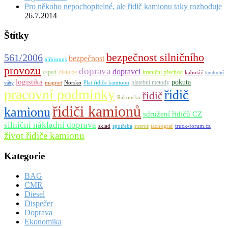
Pro někoho nepochopitelné, ale řidič kamionu taky rozhoduje
26.7.2014
Štítky
bezpečnost silničního
561/2006
bezpečnost
alibismus
provozu
doprava
dopravci
cspsd
diskuze
hraniční přechod
kabotáž
kontrolní
logistika
pokuta
platební metody
magnet
Norsko
Plat řidiče kamionu
váhy
pracovní podmínky
řidič
řidič
Rakousko
řidiči kamionů
kamionu
sdružení řidičů CZ
silniční nákladní doprava
sklad
spotřeba
tachograf
truck-forum.cz
stravné
život řidiče kamionu
Kategorie
BAG
CMR
Diesel
Dispečer
Doprava
Ekonomika