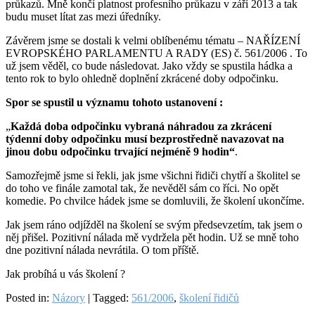
průkazů. Mně končí platnost profesního průkazu v září 2013 a tak
budu muset lítat zas mezi úředníky.
Závěrem jsme se dostali k velmi oblíbenému tématu – NAŘÍZENÍ
EVROPSKÉHO PARLAMENTU A RADY (ES) č. 561/2006 . To
už jsem věděl, co bude následovat. Jako vždy se spustila hádka a
tento rok to bylo ohledně doplnění zkrácené doby odpočinku.
Spor se spustil u významu tohoto ustanovení :
„
Každá doba odpočinku vybraná náhradou za zkrácení
týdenní doby odpočinku musí bezprostředně navazovat na
jinou dobu odpočinku trvající nejméně 9 hodin“
.
Samozřejmě jsme si řekli, jak jsme všichni řidiči chytří a školitel se
do toho ve finále zamotal tak, že nevěděl sám co říci. No opět
komedie. Po chvilce hádek jsme se domluvili, že školení ukončíme.
Jak jsem ráno odjížděl na školení se svým předsevzetím, tak jsem o
něj přišel. Pozitivní nálada mě vydržela pět hodin. Už se mně toho
dne pozitivní nálada nevrátila. O tom příště.
Jak probíhá u vás školení ?
Posted in:
Názory
|
Tagged:
561/2006
,
školení řidičů