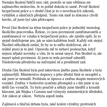
Nemám školení řidičů moc rád, protože se tam většinou nic
zajímavého nedozvím. Je to pořád dokola to samé. Prvně školení
bezpečnosti práce a v druhé části je to o novelizacích zákonů,
vyhlášek a silničních předpisů. Tento rok mně to dokonce chvíli
bavilo, až jsem byl sám překvapen.
První část školení na téma bezpečnost práce je jednolitý monolog
školícího pracovníka. Řekne, co jsou povinnosti zaměstnavatelů a
zaměstnanců ve vztahu k bezpečnosti práce, ale zjistím opět, že to
stejně dodržujeme jen, jak se nám každému hodí. Každý rok stejný.
Školitel několikrát zmíní, že by se to mělo dodržovat, ale v
reálné praxi je to jiné. Opravdu mě to nebaví poslouchat, když
nejsou nějaké novinky a vím, že to nemá smysl. Pan školitel si, ale
musel splnit povinnost. Já jsem to teda povinně odseděl.
Následovala přestávka na načerpání sil a protáhnutí zad.
Druhá část školení byla pod taktovkou jiného pana školitele a byla
zajímavější. Ministerstvo dopravy a jeho úřední šiml se nezapřel a
tak jsem se nenudil. Probírala se úprava a změna skupin motorových
vozidel. Změny v bodovém systému přestupků a s tím jsme si na
delší čas vystačili. To bylo poučné a někdy jsme hleděli a kroutili
hlavami, jak Majka s Gurunu nad výmysly ministerských úředníků.
Ale zákon je zákon. Nebyla aspoň nuda.
Zajímavá a hlučná debata byla, také kolem výměny profesních