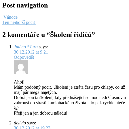
Post navigation
Vánoce
Ten nejhorší pocit
2 komentáře u “
Školení řidičů
”
Jméno *Jura
says:
30.12.2012 at 9.21
Odpovědět
Ahoj!
Mám podobný pocit…školení je ztráta času pro chlapy, co už
mají pár mega najetých.
Dobrá jsou ta školení, kdy přednášející se moc nedrží osnov a
zabrousí do strastí kamioňáckého života…to pak rychle uteče
🙂
Přeji jen a jen dobrou náladu!
delivio
says:
30.12.2012 at 19.23