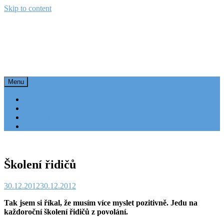
Skip to content
Doprava plus
blog o dopravě a logistice
Menu
Úvodní stránka
Fotogalerie
Kontakt
O mně
Školení řidičů
30.12.2012
30.12.2012
Tak jsem si říkal, že musím více myslet pozitivně. Jedu na
každoroční školení řidičů z povolání.