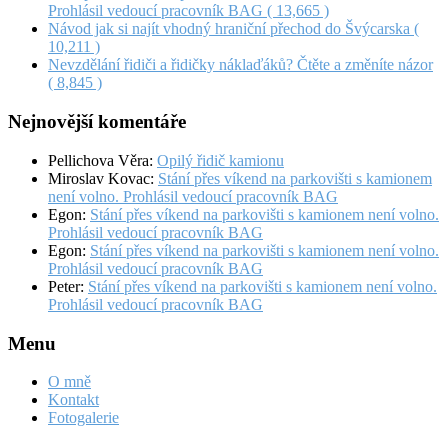
Prohlásil vedoucí pracovník BAG
( 13,665 )
Návod jak si najít vhodný hraniční přechod do Švýcarska
(
10,211 )
Nevzdělání řidiči a řidičky náklaďáků? Čtěte a změníte názor
( 8,845 )
Nejnovější komentáře
Pellichova Věra
:
Opilý řidič kamionu
Miroslav Kovac
:
Stání přes víkend na parkovišti s kamionem
není volno. Prohlásil vedoucí pracovník BAG
Egon
:
Stání přes víkend na parkovišti s kamionem není volno.
Prohlásil vedoucí pracovník BAG
Egon
:
Stání přes víkend na parkovišti s kamionem není volno.
Prohlásil vedoucí pracovník BAG
Peter
:
Stání přes víkend na parkovišti s kamionem není volno.
Prohlásil vedoucí pracovník BAG
Menu
O mně
Kontakt
Fotogalerie