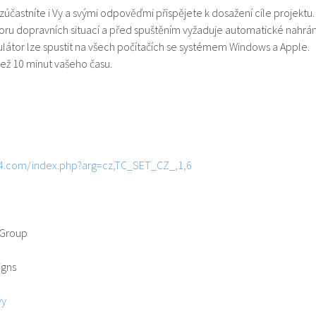
zúčastníte i Vy a svými odpověďmi přispějete k dosažení cíle projektu.
toru dopravních situací a před spuštěním vyžaduje automatické nahrán
ulátor lze spustit na všech počítačích se systémem Windows a Apple.
než 10 minut vašeho času.
4.com/index.php?arg=cz,TC_SET_CZ_,1,6
 Group
igns
vy