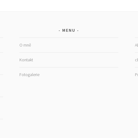
MENU
O mně
A
Kontakt
c
G
Fotogalerie
P