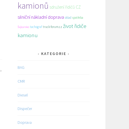
kamionů
sdružení řidičů CZ
silniční nákladní doprava
sklad
spotřeba
život řidiče
tachograf
truck-forum.cz
Švýcarsko
kamionu
KATEGORIE
BAG
CMR
Diesel
Dispečer
Doprava