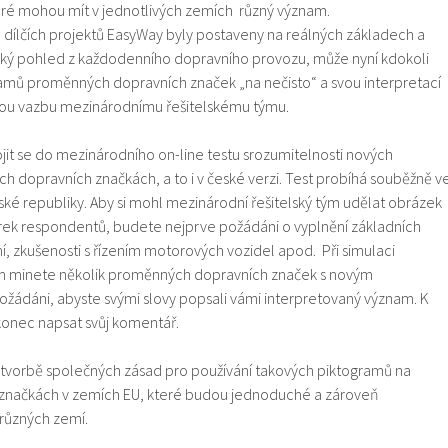
ré mohou mít v jednotlivých zemích různý význam.
h dílčích projektů EasyWay byly postaveny na reálných základech a
ický pohled z každodenního dopravního provozu, může nyní kdokoli
amů proměnných dopravních značek „na nečisto“ a svou interpretací
nou vazbu mezinárodnímu řešitelskému týmu.
ojit se do mezinárodního on-line testu srozumitelnosti nových
 dopravních značkách, a to i v české verzi. Test probíhá souběžně v
ké republiky. Aby si mohl mezinárodní řešitelský tým udělat obrázek
zorek respondentů, budete nejprve požádáni o vyplnění základních
ání, zkušenosti s řízením motorových vozidel apod. Při simulaci
em minete několik proměnných dopravních značek s novým
ádáni, abyste svými slovy popsali vámi interpretovaný význam. K
onec napsat svůj komentář.
k tvorbě společných zásad pro používání takových piktogramů na
načkách v zemích EU, které budou jednoduché a zároveň
 různých zemí.