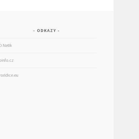
ODKAZY
D Netik
binfo.cz
roridice.eu