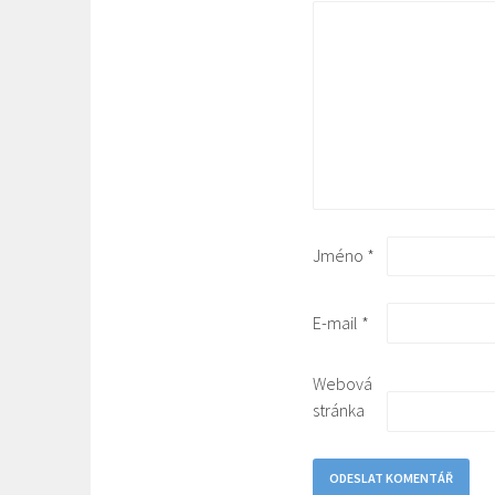
Jméno
*
E-mail
*
Webová
stránka