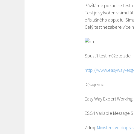
Přivítáme pokud se testu 
Test je vytvořen v simulá
příslušného appletu. Sim
Celý test nezabere více 
Spustit test můžete zde
http://www.easyway-esg
Děkujeme
Easy Way Expert Working
ESG4 Variable Message S
Zdroj:
Ministerstvo dopra