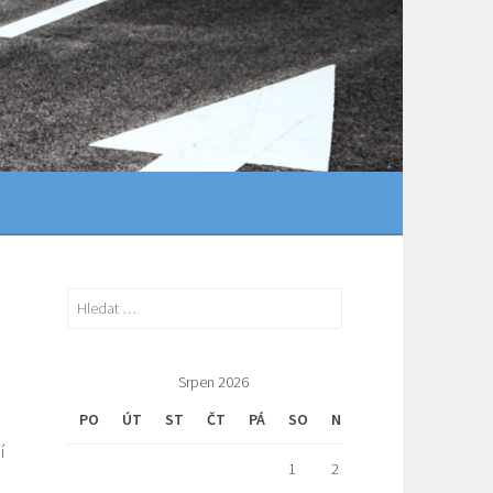
Vyhledávání
Srpen 2026
PO
ÚT
ST
ČT
PÁ
SO
NE
í
1
2