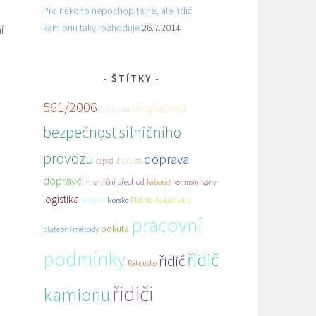
Pro někoho nepochopitelné, ale řidič
kamionu taky rozhoduje
26.7.2014
í
ŠTÍTKY
561/2006
bezpečnost
alibismus
bezpečnost silničního
provozu
doprava
cspsd
diskuze
dopravci
hraniční přechod
kabotáž
kontrolní váhy
logistika
magnet
Norsko
Plat řidiče kamionu
pracovní
pokuta
platební metody
podmínky
řidič
řidič
Rakousko
řidiči
kamionu