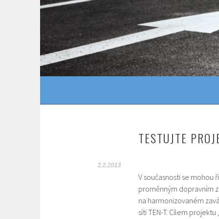
Skip
to
content
TESTUJTE PROJ
2.2.2013
V současnosti se mohou řid
proměnným dopravním zna
na harmonizovaném zavádě
síti TEN-T.
Cílem projektu 