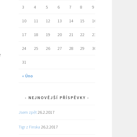
3
4
5
6
7
8
9
10
11
12
13
14
15
16
17
18
19
20
21
22
23
24
25
26
27
28
29
30
e
31
« Úno
NEJNOVĚJŠÍ PŘÍSPĚVKY
Jsem zpět
26.2.2017
Tigr z Finska
26.2.2017