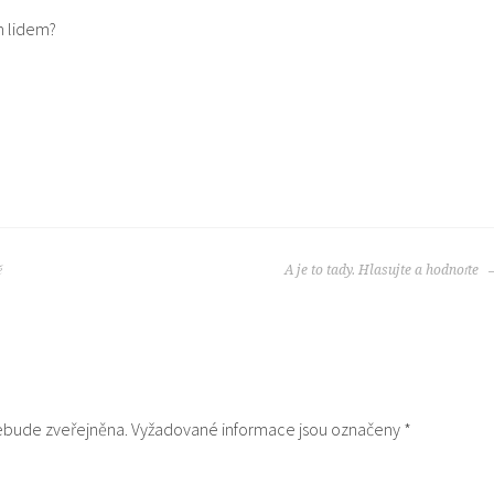
m lidem?
ě
A je to tady. Hlasujte a hodnoťte
ebude zveřejněna.
Vyžadované informace jsou označeny
*