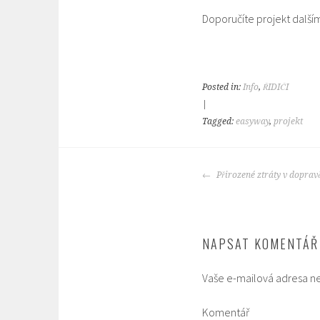
Doporučíte projekt další
Posted in:
Info
,
ŘIDIČI
|
Tagged:
easyway
,
projekt
POST
Přirozené ztráty v doprav
NAVIGATION
NAPSAT KOMENTÁŘ
Vaše e-mailová adresa n
Komentář