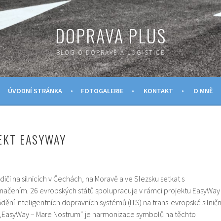
DOPRAVA PLUS
BLOG O DOPRAVĚ A LOGISTICE
ÚVODNÍ STRÁNKA
FOTOGALERIE
KONTAKT
O MNĚ
EKT EASYWAY
iči na silnicích v Čechách, na Moravě a ve Slezsku setkat s
čením. 26 evropských států spolupracuje v rámci projektu EasyWay
ní inteligentních dopravních systémů (ITS) na trans-evropské silničn
„EasyWay – Mare Nostrum“ je harmonizace symbolů na těchto