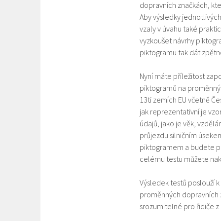
dopravních značkách, kte
Aby výsledky jednotlivýc
vzaly v úvahu také prakt
vyzkoušet návrhy piktogr
piktogramu tak dát zpět
Nyní máte příležitost zap
piktogramů na proměnných
13ti zemích EU včetně Čes
jak reprezentativní je v
údajů, jako je věk, vzděl
průjezdu silničním úsek
piktogramem a budete pož
celému testu můžete nak
Výsledek testů poslouží 
proměnných dopravních z
srozumitelné pro řidiče z