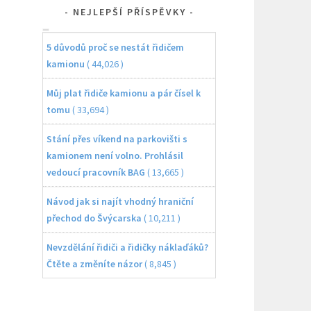
NEJLEPŠÍ PŘÍSPĚVKY
5 důvodů proč se nestát řidičem
kamionu
( 44,026 )
Můj plat řidiče kamionu a pár čísel k
tomu
( 33,694 )
Stání přes víkend na parkovišti s
kamionem není volno. Prohlásil
vedoucí pracovník BAG
( 13,665 )
Návod jak si najít vhodný hraniční
přechod do Švýcarska
( 10,211 )
Nevzdělání řidiči a řidičky náklaďáků?
Čtěte a změníte názor
( 8,845 )