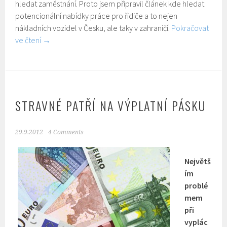
hledat zaměstnání. Proto jsem připravil článek kde hledat
potencionální nabídky práce pro řidiče a to nejen
nákladních vozidel v Česku, ale taky v zahraničí.
Pokračovat
ve čtení
→
STRAVNÉ PATŘÍ NA VÝPLATNÍ PÁSKU
29.9.2012
4 Comments
Největš
ím
problé
mem
při
vyplác