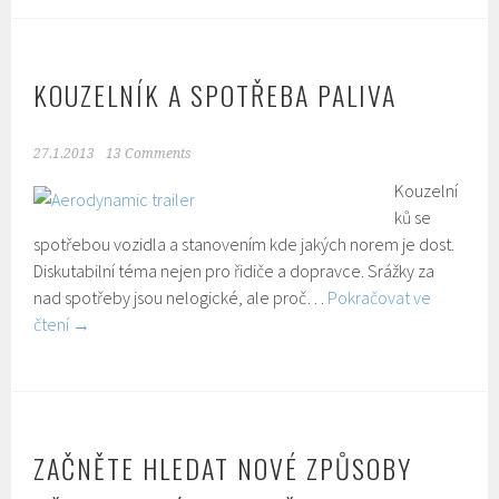
KOUZELNÍK A SPOTŘEBA PALIVA
27.1.2013
13 Comments
Kouzelní
ků se
spotřebou vozidla a stanovením kde jakých norem je dost.
Diskutabilní téma nejen pro řidiče a dopravce. Srážky za
nad spotřeby jsou nelogické, ale proč…
Pokračovat ve
čtení
→
ZAČNĚTE HLEDAT NOVÉ ZPŮSOBY