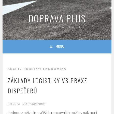
Skip
to
DOPRAVA PLUS
content
BLOG O DOPRAVĚ A LOGISTICE
MENU
ARCHIV RUBRIKY: EKONOMIKA
ZÁKLADY LOGISTIKY VS PRAXE
DISPEČERŮ
3.3.2014
Vložit komentář
Jednou z nejzajímavějších pracovních pozic v nákladní