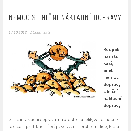
NEMOC SILNIČNÍ NÁKLADNÍ DOPRAVY
17.10.2012
4 Comments
Kdopak
nám to
kazí,
aneb
nemoc
dopravy
silniční
nákladní
dopravy
Silniční nákladní doprava má problémů tolik, že rozhodně
je o čem psát. Dnešní příspěvek věnuji problematice, která