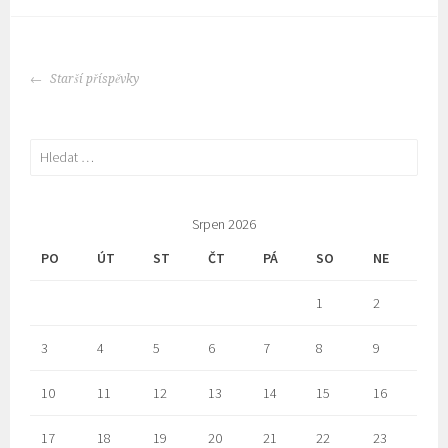
POSTS
Starší příspěvky
NAVIGATION
Vyhledávání
Srpen 2026
PO
ÚT
ST
ČT
PÁ
SO
NE
1
2
3
4
5
6
7
8
9
10
11
12
13
14
15
16
17
18
19
20
21
22
23