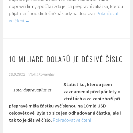
dopravní firmy spočítají zda jejich přepravní zakázka, kterou
přijali není pod skutečné náklady na dopravu.
Pokračovat
ve čtení
→
10 MILIARD DOLARŮ JE DĚSIVÉ ČÍSLO
18.9.2012
Vložit komentář
Statistiku, kterou jsem
Foto: dopravaplus.cz
zaznamenal před pár lety o
ztrátách a zcizení zboží při
přepravě měla částku vyčíslenou na 10mld USD
celosvětově. Byla to sice jen odhadovaná částka, ale i
tak to je děsivé číslo.
Pokračovat ve čtení
→