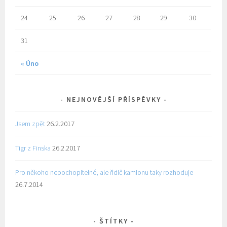
24
25
26
27
28
29
30
31
« Úno
NEJNOVĚJŠÍ PŘÍSPĚVKY
Jsem zpět
26.2.2017
Tigr z Finska
26.2.2017
Pro někoho nepochopitelné, ale řidič kamionu taky rozhoduje
26.7.2014
ŠTÍTKY