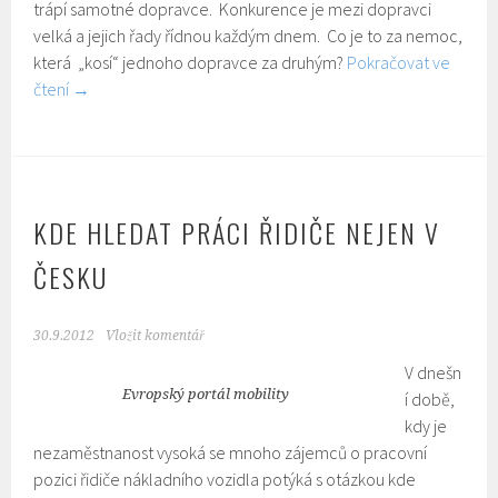
trápí samotné dopravce. Konkurence je mezi dopravci
velká a jejich řady řídnou každým dnem. Co je to za nemoc,
která „kosí“ jednoho dopravce za druhým?
Pokračovat ve
čtení
→
KDE HLEDAT PRÁCI ŘIDIČE NEJEN V
ČESKU
30.9.2012
Vložit komentář
V dnešn
Evropský portál mobility
í době,
kdy je
nezaměstnanost vysoká se mnoho zájemců o pracovní
pozici řidiče nákladního vozidla potýká s otázkou kde