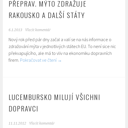
PŘEPRAV. MÝTO ZDRAŽUJE
RAKOUSKO A DALŠÍ STÁTY
6.1.2013
Vložit komentář
Nový rok před pár dny začal a valí se na nás informace o
zdražování mýta v jednotlivých státech EU. To není sice nic
překvapujícího, ale má to vliv na ekonomiku dopravních
firem.
Pokračovat ve čtení
→
LUCEMBURSKO MILUJÍ VŠICHNI
DOPRAVCI
11.11.2012
Vložit komentář