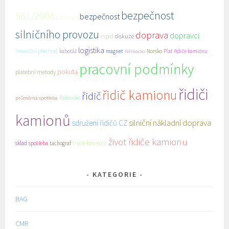
bezpečnost
561/2006
bezpečnost
alibismus
silničního provozu
doprava
dopravci
cspsd
diskuze
logistika
hraniční přechod
kabotáž
magnet
Norsko
Plat řidiče kamionu
Německo
pracovní podmínky
pokuta
platební metody
řidiči
řidič kamionu
řidič
Rakousko
průměrná spotřeba
kamionů
silniční nákladní doprava
sdružení řidičů CZ
život řidiče kamionu
sklad
spotřeba
tachograf
truck-forum.cz
KATEGORIE
BAG
CMR