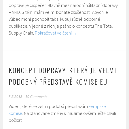
dopravě je dispečer. Hlavně mezinárodní nákladní dopravy
– MKD. S těmi mám velmi bohaté zkušenosti. Abych je
vůbec mohl pochopit tak si kupuji různé odborné
publikace. V jedné z nich je psáno o konceptu The Total
Supply Chain.
Pokračovat ve čtení
→
KONCEPT DOPRAVY, KTERÝ JE VELMI
PODOBNÝ PŘEDSTAVĚ KOMISE EU
8.5.2013
10 Comments
Video, které se velmi podobá představám
Evropské
komise
. Na plánované změny si musíme ovšem ještě chvíli
počkat.