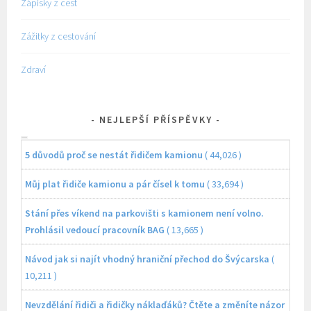
Zápisky z cest
Zážitky z cestování
Zdraví
NEJLEPŠÍ PŘÍSPĚVKY
5 důvodů proč se nestát řidičem kamionu
( 44,026 )
Můj plat řidiče kamionu a pár čísel k tomu
( 33,694 )
Stání přes víkend na parkovišti s kamionem není volno.
Prohlásil vedoucí pracovník BAG
( 13,665 )
Návod jak si najít vhodný hraniční přechod do Švýcarska
(
10,211 )
Nevzdělání řidiči a řidičky náklaďáků? Čtěte a změníte názor