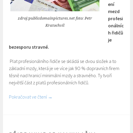
ení
mezd
profesi
zdroj:publicdomainpictures.net foto: Petr
onálníc
Kratochvíl
h řidičů
je
bezesporu stravné.
Plat profesionálního řidiče se skládá se dvou složek a to
základní mzdy, která je ve více jak 9O % dopravních firem
těsně nad hranicí minimální mzdy a stravného. Ty tvoří
největší část z platů profesionálních řidičů.
Pokračovat ve čtení
→