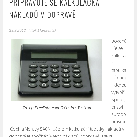
PŘIPRAVUJE SE KALKULAČKA
NÁKLADŮ V DOPRAVĚ
28.9.2012
Vložit komentář
Dokonč
uje se
kalkulač
ní
tabulka
nákladů
, kterou
vytvoří
Společ
enství
Zdroj: FreeFoto.com Foto: Ian Britton
autodo
pravců
Čech a Moravy SAČM. Účelem kalkulační tabulky nákladů v
dopravě je spočítání všech nákladů v dopravě. Tak si