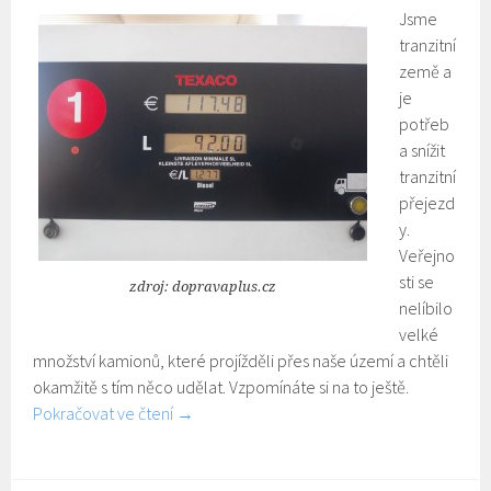
Jsme
tranzitní
země a
je
potřeb
a snížit
tranzitní
přejezd
y.
Veřejno
sti se
zdroj: dopravaplus.cz
nelíbilo
velké
množství kamionů, které projížděli přes naše území a chtěli
okamžitě s tím něco udělat. Vzpomínáte si na to ještě.
Pokračovat ve čtení
→