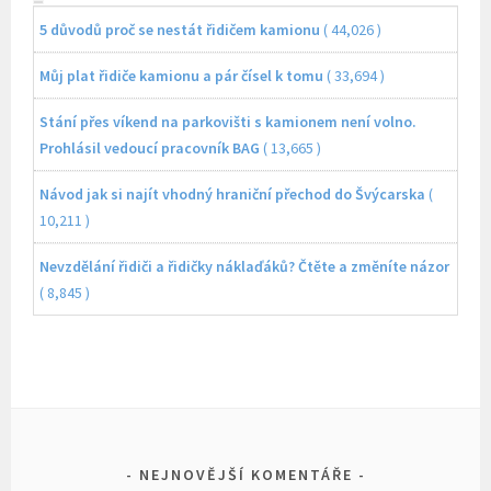
5 důvodů proč se nestát řidičem kamionu
( 44,026 )
Můj plat řidiče kamionu a pár čísel k tomu
( 33,694 )
Stání přes víkend na parkovišti s kamionem není volno.
Prohlásil vedoucí pracovník BAG
( 13,665 )
Návod jak si najít vhodný hraniční přechod do Švýcarska
(
10,211 )
Nevzdělání řidiči a řidičky náklaďáků? Čtěte a změníte názor
( 8,845 )
NEJNOVĚJŠÍ KOMENTÁŘE