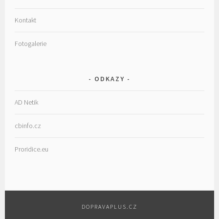
Kontakt
Fotogalerie
ODKAZY
AD Netik
cbinfo.cz
Proridice.eu
DOPRAVAPLUS.CZ