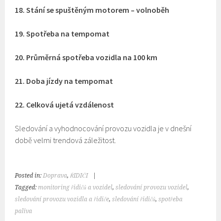
18. Stání se spuštěným motorem – volnoběh
19. Spotřeba na tempomat
20. Průměrná spotřeba vozidla na 100 km
21. Doba jízdy na tempomat
22. Celková ujetá vzdálenost
Sledování a vyhodnocování provozu vozidla je v dnešní
době velmi trendová záležitost.
Posted in:
Doprava
,
ŘIDIČI
|
Tagged:
monitoring řidičů a vozidel
,
sledování provozu vozidel
,
sledování provozu vozidla a řidiče
,
sledování řidičů
,
spotřeba
paliva