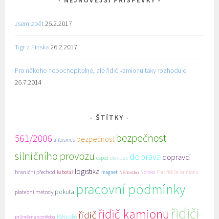
NEJNOVĚJŠÍ PŘÍSPĚVKY
Jsem zpět
26.2.2017
Tigr z Finska
26.2.2017
Pro někoho nepochopitelné, ale řidič kamionu taky rozhoduje
26.7.2014
ŠTÍTKY
bezpečnost
561/2006
bezpečnost
alibismus
silničního provozu
doprava
dopravci
cspsd
diskuze
logistika
hraniční přechod
kabotáž
magnet
Norsko
Plat řidiče kamionu
Německo
pracovní podmínky
pokuta
platební metody
řidiči
řidič kamionu
řidič
Rakousko
průměrná spotřeba