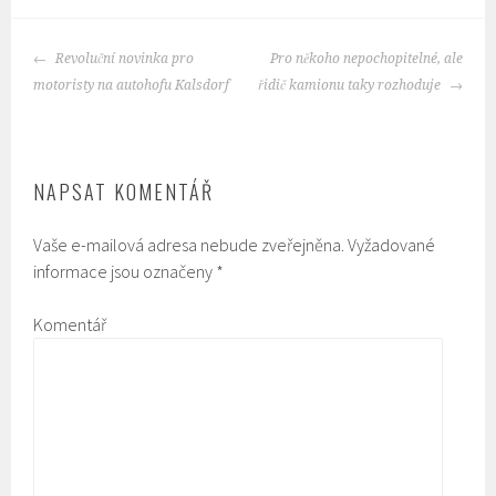
POST
Revoluční novinka pro
Pro někoho nepochopitelné, ale
NAVIGATION
motoristy na autohofu Kalsdorf
řidič kamionu taky rozhoduje
NAPSAT KOMENTÁŘ
Vaše e-mailová adresa nebude zveřejněna.
Vyžadované
informace jsou označeny
*
Komentář