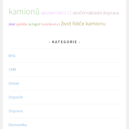
kamionů
silniční nákladní doprava
sdružení řidičů CZ
život řidiče kamionu
sklad
spotřeba
tachograf
truck-forum.cz
KATEGORIE
BAG
CMR
Diesel
Dispečer
Doprava
Ekonomika