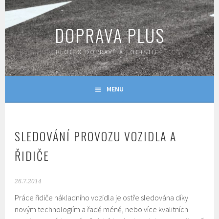
Skip
to
DOPRAVA PLUS
content
BLOG O DOPRAVĚ A LOGISTICE
MENU
SLEDOVÁNÍ PROVOZU VOZIDLA A
ŘIDIČE
26.7.2014
Práce řidiče nákladního vozidla je ostře sledována díky
novým technologiím a řadě méně, nebo více kvalitních