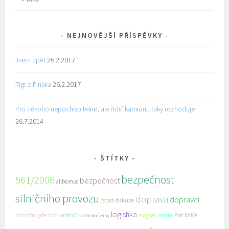
NEJNOVĚJŠÍ PŘÍSPĚVKY
Jsem zpět
26.2.2017
Tigr z Finska
26.2.2017
Pro někoho nepochopitelné, ale řidič kamionu taky rozhoduje
26.7.2014
ŠTÍTKY
bezpečnost
561/2006
bezpečnost
alibismus
silničního provozu
doprava
dopravci
cspsd
diskuze
logistika
hraniční přechod
kabotáž
magnet
Norsko
Plat řidiče
kontrolní váhy