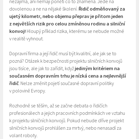
nezajímá, ani nemají ponětí co to znamená. Jede na
dovolenou a ne na nějaké školení.
Řidič odměňovaný za
ujetý kilometr, nebo objemu přeprav je přitom jeden
z největších rizik pro celou zmíněnou rodinu a silniční
konvoj!
Hloupý příklad rizika, kterému se nebude možné
v realitě vyhnout.
Dopravní firma a její řidič musí být kvalitní, ale jak se to
pozná? Otázek k bezpečnosti projektu silničních konvojů
jsou tisíce, ale jak to zařídit, když
jediným kritériem na
současném dopravním trhu je nízká cena a nejlevnější
řidič
. Nelze změnit pojetí současné dopravní politiky
v polovině Evropy.
Rozhodně se těším, až se začne debata o řidičích
profesionálech a jejich pracovních podmínkách ve vztahu
k projektu silničních konvojů. Pokud nebude dříve projekt
silničních konvojů prohlášen za mrtvý, nebo nenasadí za
volant roboty.