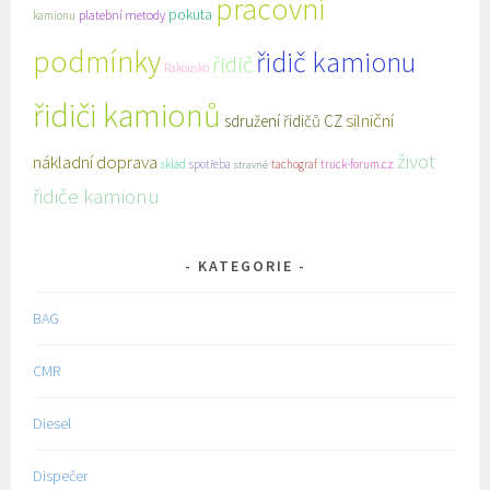
pracovní
pokuta
platební metody
kamionu
podmínky
řidič kamionu
řidič
Rakousko
řidiči kamionů
silniční
sdružení řidičů CZ
život
nákladní doprava
sklad
spotřeba
tachograf
truck-forum.cz
stravné
řidiče kamionu
KATEGORIE
BAG
CMR
Diesel
Dispečer