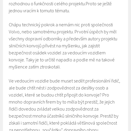
rozhodnou o funkčnosti celého projektu.Proto se ještě
jednou vracím k tomuto tématu.
Chápu technický pokrok a nemám nic proti společnosti
Volvo, nebo samotnému projektu. Prvotní úspěch by měl
všechny dopravní odborníky a především autory projektu
silničních konvojů přivést na myšlenku, jak zajistit
bezpečnost osádek vozidel za vedoucím vozidlem
konvoje. Taky je to určitě napadlo a podle mě na takové
myšlence zatím ztroskotali.
Ve vedoucím vozidle bude muset sedět profesionální řidič,
ale bude chtít nést i zodpovědnost za desítky osob a
vozidel, které se budou chtít připojit do konvoje? Pro
mnoho dopravních firem by to měla být prestiž, že jejich
řidiči dovedou zvládat velkou zodpovědnost za
bezpečnost mnoha účastníků silničního konvoje. Prestiž by
získali i samotní řidiči, které pokládá většinová společnost
za nepotřebnou „součástku“ dopravního oboru.