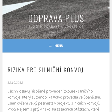
Skip
to
DOPRAVA PLUS
content
BLOG O DOPRAVĚ A LOGISTICE
MENU
RIZIKA PRO SILNIČNÍ KONVOJ
13.10.2012
Všichni oslavují úspěšné provedení zkoušek silničního
konvoje, který automobilka Volvo provedla ve Španělsku.
Jsem ovšem velký pesimista v projektu silničních konvojů.
Proč? Nejsem si jistý v několika zásadních otázkách, které