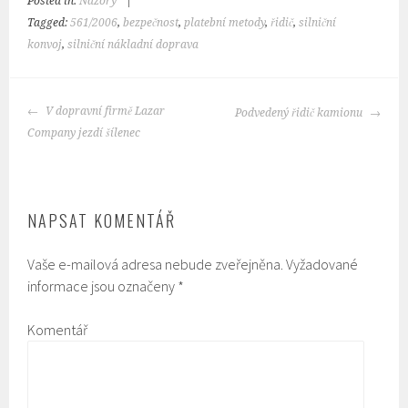
Posted in:
Názory
|
Tagged:
561/2006
,
bezpečnost
,
platební metody
,
řidič
,
silniční
konvoj
,
silniční nákladní doprava
POST
V dopravní firmě Lazar
Podvedený řidič kamionu
NAVIGATION
Company jezdí šílenec
NAPSAT KOMENTÁŘ
Vaše e-mailová adresa nebude zveřejněna.
Vyžadované
informace jsou označeny
*
Komentář