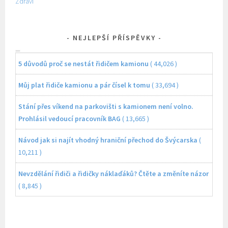
Zdraví
NEJLEPŠÍ PŘÍSPĚVKY
5 důvodů proč se nestát řidičem kamionu
( 44,026 )
Můj plat řidiče kamionu a pár čísel k tomu
( 33,694 )
Stání přes víkend na parkovišti s kamionem není volno.
Prohlásil vedoucí pracovník BAG
( 13,665 )
Návod jak si najít vhodný hraniční přechod do Švýcarska
(
10,211 )
Nevzdělání řidiči a řidičky náklaďáků? Čtěte a změníte názor
( 8,845 )