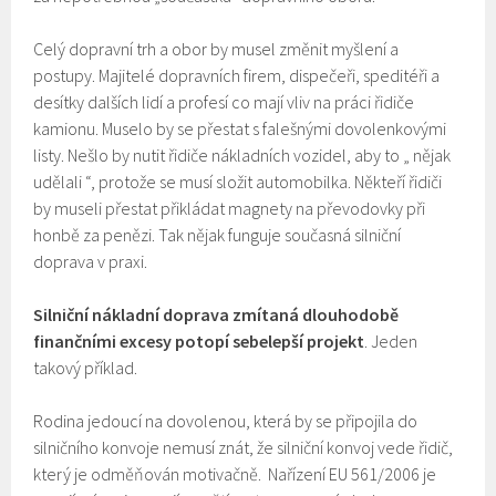
Celý dopravní trh a obor by musel změnit myšlení a
postupy. Majitelé dopravních firem, dispečeři, speditéři a
desítky dalších lidí a profesí co mají vliv na práci řidiče
kamionu. Muselo by se přestat s falešnými dovolenkovými
listy. Nešlo by nutit řidiče nákladních vozidel, aby to „ nějak
udělali “, protože se musí složit automobilka. Někteří řidiči
by museli přestat přikládat magnety na převodovky při
honbě za penězi. Tak nějak funguje současná silniční
doprava v praxi.
Silniční nákladní doprava zmítaná dlouhodobě
finančními excesy potopí sebelepší projekt
. Jeden
takový příklad.
Rodina jedoucí na dovolenou, která by se připojila do
silničního konvoje nemusí znát, že silniční konvoj vede řidič,
který je odměňován motivačně. Nařízení EU 561/2006 je