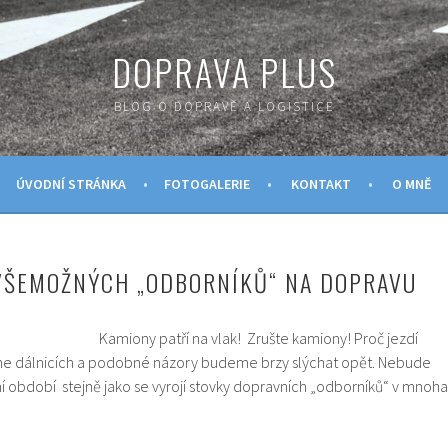
DOPRAVA PLUS
BLOG O DOPRAVĚ A LOGISTICE
ÚVODNÍ STRÁNKA
FOTOGALERIE
KONTAKT
O MNĚ
 VŠEMOŽNÝCH „ODBORNÍKŮ“ NA DOPRAVU
Kamiony patří na vlak! Zrušte kamiony! Proč jezdí
ne dálnicích a podobné názory budeme brzy slýchat opět. Nebude
ní období stejně jako se vyrojí stovky dopravních „odborníků“ v mnoha