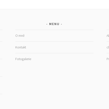
MENU
O mně
A
Kontakt
c
G
Fotogalerie
P