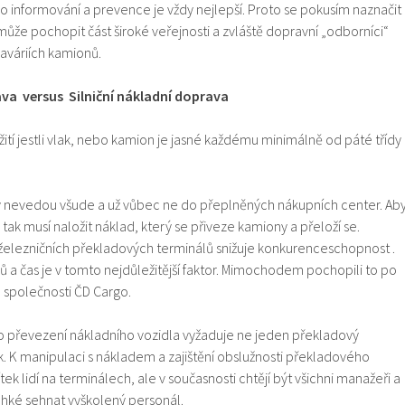
o informování a prevence je vždy nejlepší. Proto se pokusím naznačit
může pochopit část široké veřejnosti a zvláště dopravní „odborníci“
haváriích kamionů.
ava versus
Silniční nákladní doprava
žití jestli vlak, nebo kamion je jasné každému minimálně od páté třídy
ty nevedou všude a už vůbec ne do přeplněných nákupních center. Ab
 tak musí naložit náklad, který se přiveze kamiony a přeloží se.
elezničních překladových terminálů snižuje konkurenceschopnost .
 a čas je v tomto nejdůležitější faktor. Mimochodem pochopili to po
 společnosti ČD Cargo.
o převezení nákladního vozidla vyžaduje ne jeden překladový
k. K manipulaci s nákladem a zajištění obslužnosti překladového
ek lidí na terminálech, ale v současnosti chtějí být všichni manažeři a
ehké sehnat vyškolený personál.