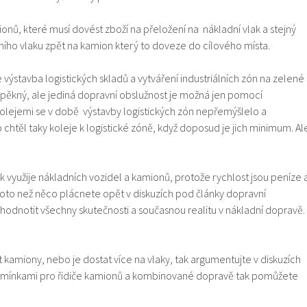
nů, které musí dovést zboží na přeložení na nákladní vlak a stejný
ního vlaku zpět na kamion který to doveze do cílového místa.
výstavba logistických skladů a vytváření industriálních zón na zelené
ěkný, ale jediná dopravní obslužnost je možná jen pomocí
kolejemi se v době výstavby logistických zón nepřemýšlelo a
htěl taky koleje k logistické zóně, když doposud je jich minimum. Al
k využije nákladních vozidel a kamionů, protože rychlost jsou peníze 
 Proto než něco plácnete opět v diskuzích pod články dopravní
 zhodnotit všechny skutečnosti a současnou realitu v nákladní dopravě.
 kamiony, nebo je dostat více na vlaky, tak argumentujte v diskuzích
mínkami pro řidiče kamionů a kombinované dopravě tak pomůžete