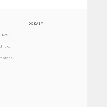
ODKAZY
D Netik
binfo.cz
roridice.eu