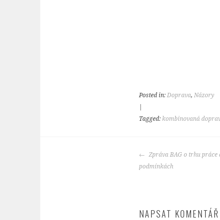
Posted in:
Doprava
,
Názory
|
Tagged:
kombinovaná dopra
POST
Zpráva BAG o trhu práce 
NAVIGATION
podmínkách
NAPSAT KOMENTÁŘ