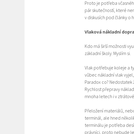
Proto je potřeba včasnéh
pár skutečností, které ne
v diskusích pod články o 
Vlaková nákladní dopr
Kdo má širší možnosti vyu
základní školy. Myslím si.
Vlak potřebuje koleje a 
vůbec nákladní vlak vyjel,
Paradox co? Nedostatek ž
Rychlost přepravy nákladů
mnoha letech i v ztrátové
Přeložení materiálů, neb
terminál, ale hned několi
terminálu je potřeba desít
právníci, proto nebude l