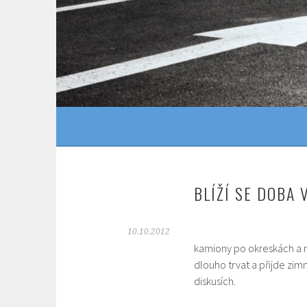
Skip
to
content
BLÍŽÍ SE DOBA
10.10.2012
kamiony po okreskách a 
dlouho trvat a přijde zim
diskusích.