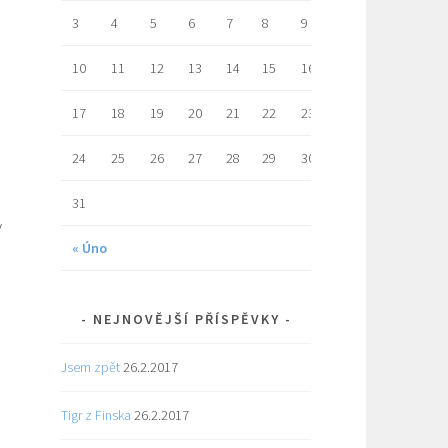
3
4
5
6
7
8
9
10
11
12
13
14
15
16
17
18
19
20
21
22
23
24
25
26
27
28
29
30
31
y
« Úno
NEJNOVĚJŠÍ PŘÍSPĚVKY
Jsem zpět
26.2.2017
Tigr z Finska
26.2.2017