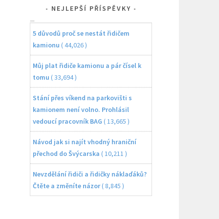
NEJLEPŠÍ PŘÍSPĚVKY
5 důvodů proč se nestát řidičem
kamionu
( 44,026 )
Můj plat řidiče kamionu a pár čísel k
tomu
( 33,694 )
Stání přes víkend na parkovišti s
kamionem není volno. Prohlásil
vedoucí pracovník BAG
( 13,665 )
Návod jak si najít vhodný hraniční
přechod do Švýcarska
( 10,211 )
Nevzdělání řidiči a řidičky náklaďáků?
Čtěte a změníte názor
( 8,845 )