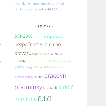
Pro někoho nepochopitelné, ale řidič
kamionu taky rozhoduje
26.7.2014
ŠTÍTKY
561/2006
bezpečnost
alibismus
bezpečnost silničního
e
provozu
doprava
cspsd
diskuze
dopravci
a
hraniční přechod
kabotáž
kontrolní váhy
logistika
magnet
Norsko
Plat řidiče kamionu
pracovní
pokuta
platební metody
podmínky
řidič
řidič
Rakousko
řidiči
kamionu