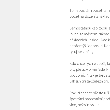
To nepočítám počet kamio
počet na složení z náklad
Samostatnou kapitolou je 
louce za městem. Nápad p
nákladních vozidel. Nad 
nepřemýšlí doposud. Kdo c
rýsují se změny.
Kdo chce rychle zboží, ta
o ty jde až v první řadě.
„odborníci“, tak je třeba
Jak silniční tak železniční.
Pokud chcete přesto rušit
špatnými pracovními pod
více, než si myslíte.