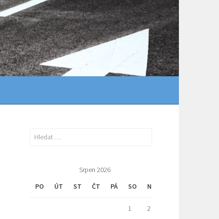
Vyhledávání
Srpen 2026
PO
ÚT
ST
ČT
PÁ
SO
NE
1
2