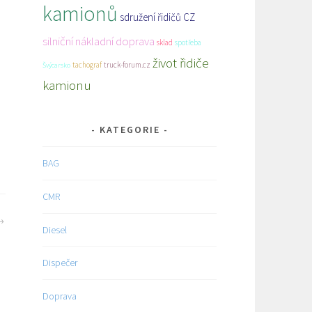
kamionů
sdružení řidičů CZ
silniční nákladní doprava
sklad
spotřeba
život řidiče
tachograf
truck-forum.cz
Švýcarsko
kamionu
KATEGORIE
BAG
CMR
Diesel
Dispečer
Doprava