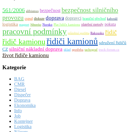
bezpečnost silničního
561/2006
bezpečnost
alibismus
provozu
doprava
dopravci
cspsd
diskuze
hraniční přechod
kabotáž
logistika
pokuta
platební metody
magnet
Norsko
Plat řidiče kamionu
Německo
pracovní podmínky
řidič
Rakousko
průměrná spotřeba
řidiči kamionů
řidič kamionu
sdružení řidičů
silniční nákladní doprava
CZ
sklad
spotřeba
tachograf
truck-forum.cz
život řidiče kamionu
Kategorie
BAG
CMR
Diesel
Dispečer
Doprava
Ekonomika
Info
Job
Kontejner
Logistika
Názory