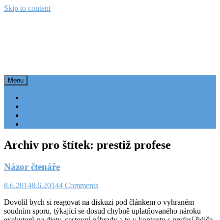
Skip to content
Doprava plus
blog o dopravě a logistice
Menu
Úvodní stránka
Fotogalerie
Kontakt
O mně
Archiv pro štítek: prestiž profese
Názor čtenáře
8.6.2014
8.6.2014
4 Comments
Dovolil bych si reagovat na diskuzi pod článkem o vyhraném
soudním sporu, týkající se dosud chybně uplatňovaného nároku
exekutorů na diety, cestovní náhrady a to v kontextu s profesí řidiče,