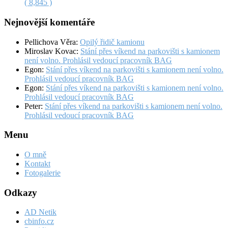
( 8,845 )
Nejnovější komentáře
Pellichova Věra
:
Opilý řidič kamionu
Miroslav Kovac
:
Stání přes víkend na parkovišti s kamionem
není volno. Prohlásil vedoucí pracovník BAG
Egon
:
Stání přes víkend na parkovišti s kamionem není volno.
Prohlásil vedoucí pracovník BAG
Egon
:
Stání přes víkend na parkovišti s kamionem není volno.
Prohlásil vedoucí pracovník BAG
Peter
:
Stání přes víkend na parkovišti s kamionem není volno.
Prohlásil vedoucí pracovník BAG
Menu
O mně
Kontakt
Fotogalerie
Odkazy
AD Netik
cbinfo.cz