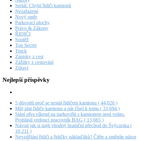
Seriál: Chybí řidiči kamionů
Nezařazené
Nový směr
Parkovací plochy
Právo & Zákony
ŘIDIČI
Soutěž
Top Secret
Truck
Zápisky z cest
Zážitky z cestování
Zdraví
Nejlepší příspěvky
5 důvodů proč se nestát řidičem kamionu
( 44,026 )
Můj plat řidiče kamionu a pár čísel k tomu
( 33,694 )
Stání přes víkend na parkovišti s kamionem není volno.
Prohlásil vedoucí pracovník BAG
( 13,665 )
Návod jak si najít vhodný hraniční přechod do Švýcarska
(
10,211 )
Nevzdělání řidiči a řidičky náklaďáků? Čtěte a změníte názor