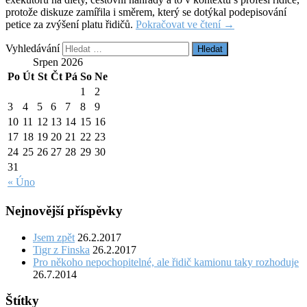
protože diskuze zamířila i směrem, který se dotýkal podepisování
petice za zvýšení platu řidičů.
Pokračovat ve čtení
→
Vyhledávání
Srpen 2026
Po
Út
St
Čt
Pá
So
Ne
1
2
3
4
5
6
7
8
9
10
11
12
13
14
15
16
17
18
19
20
21
22
23
24
25
26
27
28
29
30
31
« Úno
Nejnovější příspěvky
Jsem zpět
26.2.2017
Tigr z Finska
26.2.2017
Pro někoho nepochopitelné, ale řidič kamionu taky rozhoduje
26.7.2014
Štítky