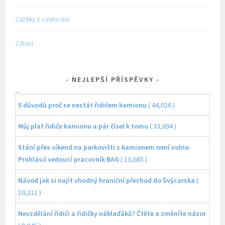
Zážitky z cestování
Zdraví
NEJLEPŠÍ PŘÍSPĚVKY
5 důvodů proč se nestát řidičem kamionu
( 44,026 )
Můj plat řidiče kamionu a pár čísel k tomu
( 33,694 )
Stání přes víkend na parkovišti s kamionem není volno.
Prohlásil vedoucí pracovník BAG
( 13,665 )
Návod jak si najít vhodný hraniční přechod do Švýcarska
(
10,211 )
Nevzdělání řidiči a řidičky náklaďáků? Čtěte a změníte názor