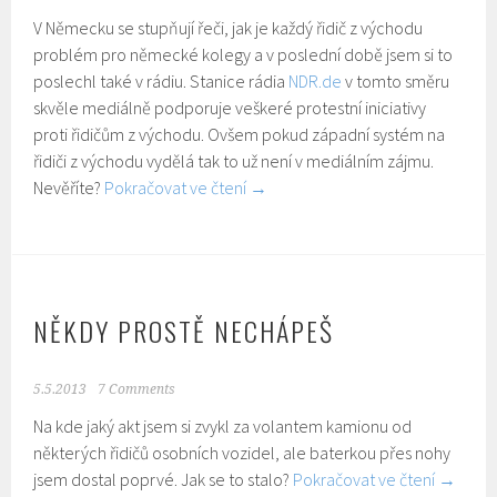
V Německu se stupňují řeči, jak je každý řidič z východu
problém pro německé kolegy a v poslední době jsem si to
poslechl také v rádiu. Stanice rádia
NDR.de
v tomto směru
skvěle mediálně podporuje veškeré protestní iniciativy
proti řidičům z východu. Ovšem pokud západní systém na
řidiči z východu vydělá tak to už není v mediálním zájmu.
Nevěříte?
Pokračovat ve čtení
→
NĚKDY PROSTĚ NECHÁPEŠ
5.5.2013
7 Comments
Na kde jaký akt jsem si zvykl za volantem kamionu od
některých řidičů osobních vozidel, ale baterkou přes nohy
jsem dostal poprvé. Jak se to stalo?
Pokračovat ve čtení
→