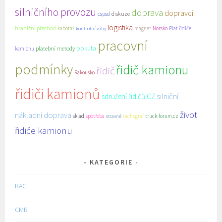
silničního provozu
doprava
dopravci
cspsd
diskuze
logistika
hraniční přechod
kabotáž
magnet
Norsko
Plat řidiče
kontrolní váhy
pracovní
pokuta
platební metody
kamionu
podmínky
řidič kamionu
řidič
Rakousko
řidiči kamionů
silniční
sdružení řidičů CZ
život
nákladní doprava
sklad
spotřeba
tachograf
truck-forum.cz
stravné
řidiče kamionu
KATEGORIE
BAG
CMR