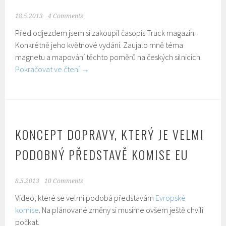
18.5.2013
4 Comments
Před odjezdem jsem si zakoupil časopis Truck magazín.
Konkrétně jeho květnové vydání. Zaujalo mně téma
magnetu a mapování těchto poměrů na českých silnicích.
Pokračovat ve čtení
→
KONCEPT DOPRAVY, KTERÝ JE VELMI
PODOBNÝ PŘEDSTAVĚ KOMISE EU
8.5.2013
10 Comments
Video, které se velmi podobá představám
Evropské
komise
. Na plánované změny si musíme ovšem ještě chvíli
počkat.