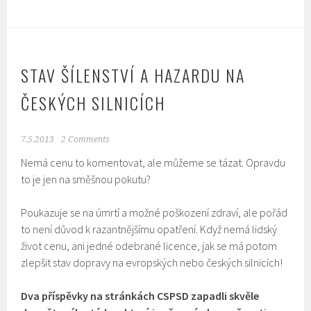
STAV ŠÍLENSTVÍ A HAZARDU NA
ČESKÝCH SILNICÍCH
7.5.2013
2 Comments
Nemá cenu to komentovat, ale můžeme se tázat. Opravdu
to je jen na směšnou pokutu?
Poukazuje se na úmrtí a možné poškození zdraví, ale pořád
to není důvod k razantnějšímu opatření. Když nemá lidský
život cenu, ani jedné odebrané licence, jak se má potom
zlepšit stav dopravy na evropských nebo českých silnicích!
Dva příspěvky na stránkách CSPSD zapadli skvěle