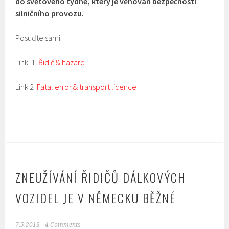
do světového týdne, který je věnován bezpečnosti
silničního provozu.
Posuďte sami.
Link 1
Řidič & hazard
Link 2
F
atal error & transport licence
ZNEUŽÍVÁNÍ ŘIDIČŮ DÁLKOVÝCH
VOZIDEL JE V NĚMECKU BĚŽNÉ
7.5.2013
4 Comments