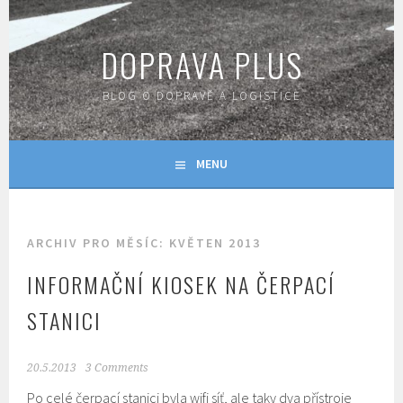
Skip
to
DOPRAVA PLUS
content
BLOG O DOPRAVĚ A LOGISTICE
MENU
ARCHIV PRO MĚSÍC: KVĚTEN 2013
INFORMAČNÍ KIOSEK NA ČERPACÍ
STANICI
20.5.2013
3 Comments
Po celé čerpací stanici byla wifi síť, ale taky dva přístroje