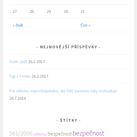
27
28
29
30
31
« Dub
Čvn »
NEJNOVĚJŠÍ PŘÍSPĚVKY
Jsem zpět
26.2.2017
Tigr z Finska
26.2.2017
Pro někoho nepochopitelné, ale řidič kamionu taky rozhoduje
26.7.2014
ŠTÍTKY
bezpečnost
561/2006
bezpečnost
alibismus